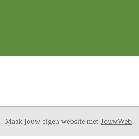
Sportfeesten
Maaifeest 2016
Vet- en Mezenbollen 2015
Kerstmarkt 
Kerstmakt Borger 2016
Winter wonderland 2017
Bloemenpracht
2017
Kerstmarkt 2017
NLdoet 2018
Onthulling Tipidorp
Bui
Kerstmarkt 2018
Maak jouw eigen website met
JouwWeb