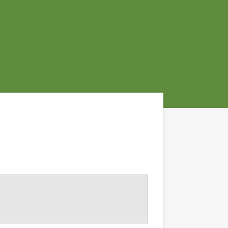
2015
Opening 2015
Sneeuwpret 2016
Broodjes bakken
Jamsessie 20sep2017
tenspeelfeest 2018
Vlierbessen Jamsessie 2018