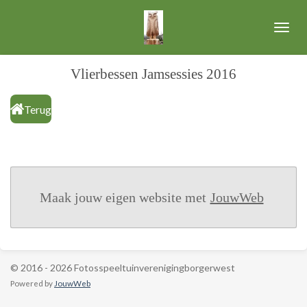
Ga
direct
naar
de
Vlierbessen Jamsessies 2016
hoofdinhoud
Terug
Maak jouw eigen website met
JouwWeb
© 2016 - 2026 Fotosspeeltuinverenigingborgerwest
Powered by
JouwWeb