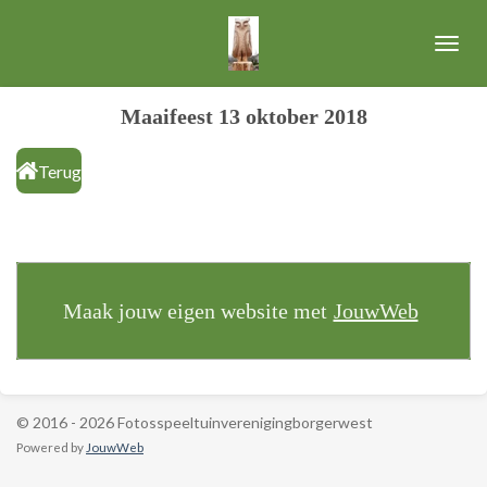
Ga
direct
naar
de
Maaifeest 13 oktober 2018
hoofdinhoud
Terug
Maak jouw eigen website met
JouwWeb
© 2016 - 2026 Fotosspeeltuinverenigingborgerwest
Powered by
JouwWeb